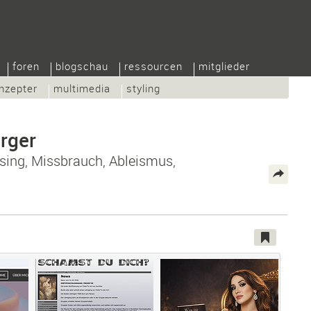
foren
blogschau
ressourcen
mitglieder
nzepter
multimedia
styling
rger
sing, Missbrauch, Ableismus,