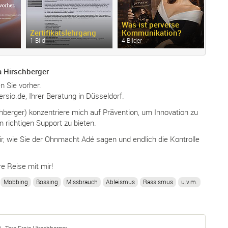
Was ist perverse
Zertifikatslehrgang
Kommunikation?
1 Bild
4 Bilder
a Hirschberger
n Sie vorher.
rsio.de, Ihrer Beratung in Düsseldorf.
chberger) konzentriere mich auf Prävention, um Innovation zu
n richtigen Support zu bieten.
r, wie Sie der Ohnmacht Adé sagen und endlich die Kontrolle
re Reise mit mir!
Mobbing
Bossing
Missbrauch
Ableismus
Rassismus
u.v.m.
. Tara-Freia Hirschberger