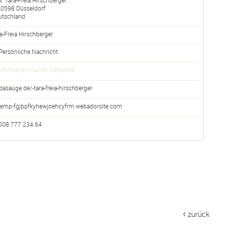
40598
Düsseldorf
utschland
a-Freia
Hirschberger
Persönliche Nachricht
nformation nur im Netzwerk
dasauge.de/-tara-freia-hirschberger
temp-fgjbpfkyhewjoehcyfrm.webadorsite.com
008 777 234 64
zurück