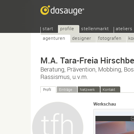
start
profile
stellenmarkt
ateliers
agenturen
designer
fotografen
ko
M.A. Tara-Freia Hirschbe
Beratung, Prävention, Mobbing, Bos
Rassismus, u.v.m.
Profil
Einträge
Netzwerk
Kontakt
Werkschau