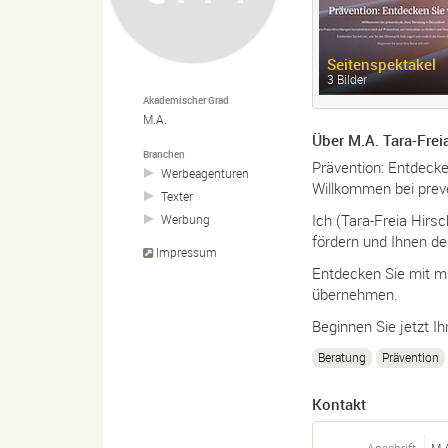
Seitenspektakel
3 Bilder
Akademischer Grad
M.A.
Über M.A. Tara-Frei
Branchen
Prävention: Entdecke
Werbeagenturen
Willkommen bei preve
Texter
Ich (Tara-Freia Hirs
Werbung
fördern und Ihnen de
Impressum
Entdecken Sie mit mi
übernehmen.
Beginnen Sie jetzt Ih
Beratung
Prävention
Kontakt
Anschrift
M.A