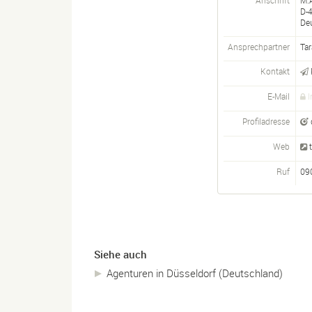
D-
De
Ansprechpartner
Tar
Kontakt
E-Mail
I
Profiladresse
Web
Ruf
09
Siehe auch
Agenturen in Düsseldorf (Deutschland)