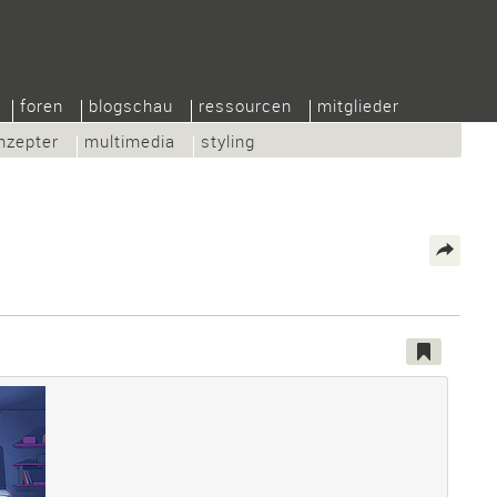
foren
blogschau
ressourcen
mitglieder
nzepter
multimedia
styling