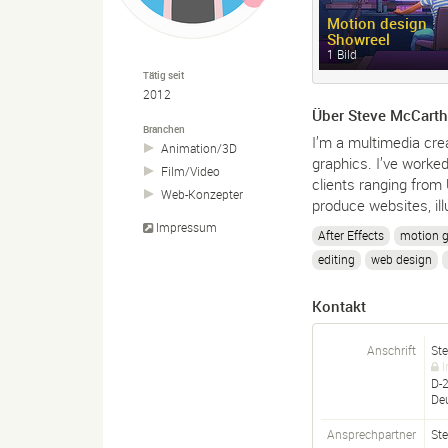
Motion design
Showreel
1 Bild
Tätig seit
2012
Über Steve McCart
Branchen
I’m a multimedia cre
Animation/
3D
graphics. I’ve worked
Film/
Video
clients ranging from
Web-
Konzepter
produce websites, illu
Impressum
After Effects
motion g
editing
web design
Kontakt
Anschrift
St
I
D-
De
Ansprechpartner
St