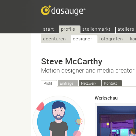
start
profile
stellenmarkt
ateliers
agenturen
designer
fotografen
ko
Steve McCarthy
Motion designer and media creator
Profil
Einträge
Netzwerk
Kontakt
Werkschau