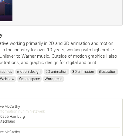
hy
ative working primarily in 2D and 3D animation and motion
 in the industry for over 10 years, working with high profile
 Unilever to Warner music. Outside of motion graphics I also
strations, and graphic design for digital and print.
raphics
motion design
2D animation
3D animation
illustration
Webflow
Squarespace
Wordpress
eve McCarthy
nformation nur im Netzwerk
20255
Hamburg
utschland
eve
McCarthy