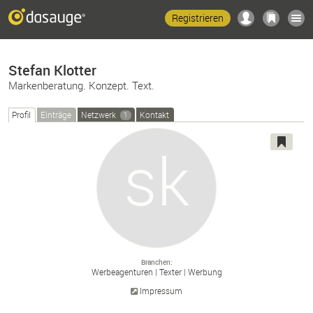
Registrieren
Stefan Klotter
Markenberatung. Konzept. Text.
Profil
Einträge
Netzwerk
Kontakt
1
Branchen
Werbeagenturen
Texter
Werbung
Impressum