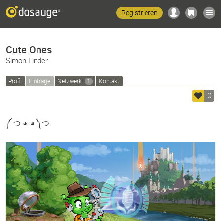
Registrieren
Cute Ones
Simon Linder
Profil
Einträge
Netzwerk
Kontakt
1
0
༼ つ ◕_◕ ༽つ