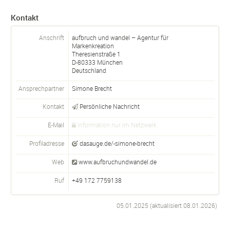
Kontakt
Anschrift
aufbruch und wandel – Agentur für
Markenkreation
Theresienstraße 1
D-
80333
München
Deutschland
Ansprechpartner
Simone Brecht
Kontakt
Persönliche Nachricht
E-Mail
Information nur im Netzwerk
Profiladresse
dasauge.de/-simone-brecht
Web
www.aufbruchundwandel.de
Ruf
+49 172 7759138
05.01.2025 (aktualisiert
08.01.2026
)