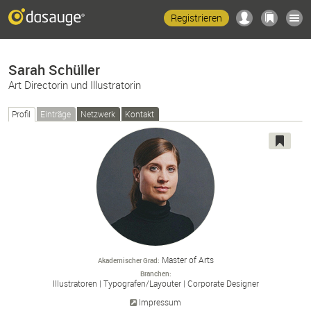
Registrieren
Sarah Schüller
Art Directorin und Illustratorin
Profil
Einträge
Netzwerk
Kontakt
Master of Arts
Akademischer Grad
Branchen
Illustratoren
Typografen/
Layouter
Corporate Designer
Impressum