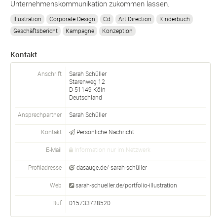
Unternehmenskommunikation zukommen lassen.
Illustration
Corporate Design
Cd
Art Direction
Kinderbuch
Geschäftsbericht
Kampagne
Konzeption
Kontakt
Anschrift
Sarah Schüller
Starenweg 12
D-
51149
Köln
Deutschland
Ansprechpartner
Sarah
Schüller
Kontakt
Persönliche Nachricht
E-Mail
Information nur im Netzwerk
Profiladresse
dasauge.de/-sarah-schüller
Web
sarah-schueller.de/portfolio-illustration
Ruf
015733728520