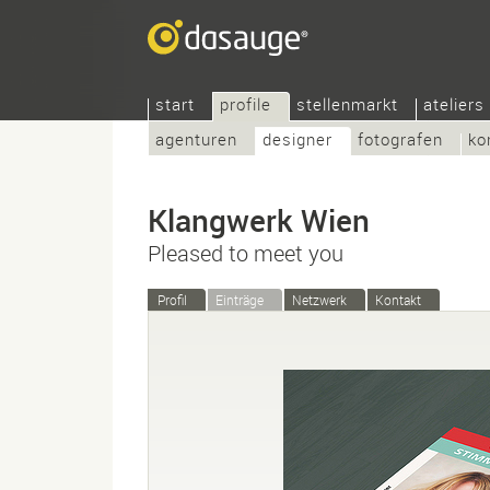
start
profile
stellenmarkt
ateliers
agenturen
designer
fotografen
ko
Klangwerk Wien
Pleased to meet you
Profil
Einträge
Netzwerk
Kontakt