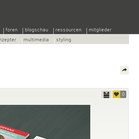
foren
blogschau
ressourcen
mitglieder
nzepter
multimedia
styling
0