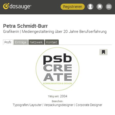
Registrieren
Petra Schmidt-Burr
Grafikerin | Mediengestaltering über 20 Jahre Berufserfahrung
Profil
Einträge
Netzwerk
Kontakt
2004
Tätig seit
Branchen
Typografen/
Layouter
Verpackungsdesigner
Corporate Designer