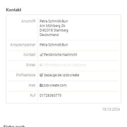
Kontakt
Anschrift
Petra Schmidt-Burr
Am Mühlberg 2b
D-
82319
Starnberg
Deutschland
Ansprechpartner
Petra
Schmidt-Burr
Kontakt
Persönliche Nachricht
E-Mail
Information nur im Netzwerk
Profiladresse
dasauge.de/-psb-create
Web
psb-create.com
Ruf
01728383775
18.10.2024
Siehe auch