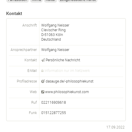
Kontakt
Anschrift
Wolfgang Neisser
Clevischer Ring
D-
51063
Köln
Deutschland
Ansprechpartner
Wolfgang
Neisser
Kontakt
Persönliche Nachricht
E-Mail
Information nur im Netzwerk
Profiladresse
dasauge.de/-philosophiekunst
Web
www.philosophiekunst.com
Ruf
022116909618
Funk
015122877255
17.09.2022