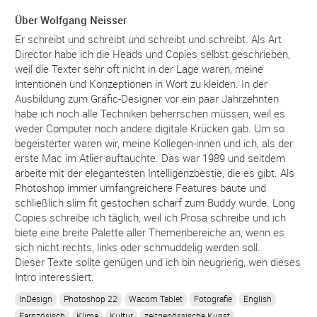
Über Wolfgang Neisser
Er schreibt und schreibt und schreibt und schreibt. Als Art
Director habe ich die Heads und Copies selbst geschrieben,
weil die Texter sehr oft nicht in der Lage waren, meine
Intentionen und Konzeptionen in Wort zu kleiden. In der
Ausbildung zum Grafic-Designer vor ein paar Jahrzehnten
habe ich noch alle Techniken beherrschen müssen, weil es
weder Computer noch andere digitale Krücken gab. Um so
begeisterter waren wir, meine Kollegen-innen und ich, als der
erste Mac im Atlier auftauchte. Das war 1989 und seitdem
arbeite mit der elegantesten Intelligenzbestie, die es gibt. Als
Photoshop immer umfangreichere Features baute und
schließlich slim fit gestochen scharf zum Buddy wurde. Long
Copies schreibe ich täglich, weil ich Prosa schreibe und ich
biete eine breite Palette aller Themenbereiche an, wenn es
sich nicht rechts, links oder schmuddelig werden soll.
Dieser Texte sollte genügen und ich bin neugrierig, wen dieses
Intro interessiert.
InDesign
Photoshop 22
Wacom Tablet
Fotografie
English
Farnzösisch
Klima
Kultur
zeitgenössische Kunst