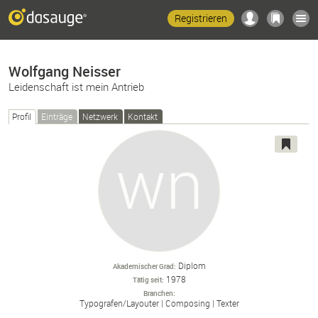
Registrieren
Wolfgang Neisser
Leidenschaft ist mein Antrieb
Profil
Einträge
Netzwerk
Kontakt
Diplom
Akademischer Grad
1978
Tätig seit
Branchen
Typografen/
Layouter
Composing
Texter