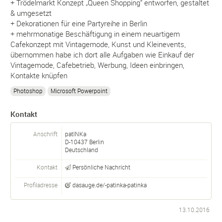
+ Trödelmarkt Konzept „Queen Shopping“ entworfen, gestaltet
& umgesetzt
+ Dekorationen für eine Partyreihe in Berlin
+ mehrmonatige Beschäftigung in einem neuartigem
Cafekonzept mit Vintagemode, Kunst und Kleinevents,
übernommen habe ich dort alle Aufgaben wie Einkauf der
Vintagemode, Cafebetrieb, Werbung, Ideen einbringen,
Kontakte knüpfen
Photoshop
Microsoft Powerpoint
Kontakt
Anschrift
patINKa
D-
10437
Berlin
Deutschland
Kontakt
Persönliche Nachricht
Profiladresse
dasauge.de/-patinka-patinka
13.10.2016