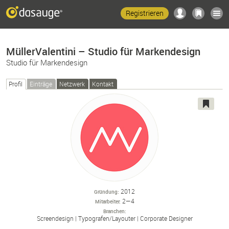
Registrieren
MüllerValentini – Studio für Markendesign
Studio für Markendesign
Profil
Einträge
Netzwerk
Kontakt
2012
Gründung
2—4
Mitarbeiter
Branchen
Screendesign
Typografen/
Layouter
Corporate Designer