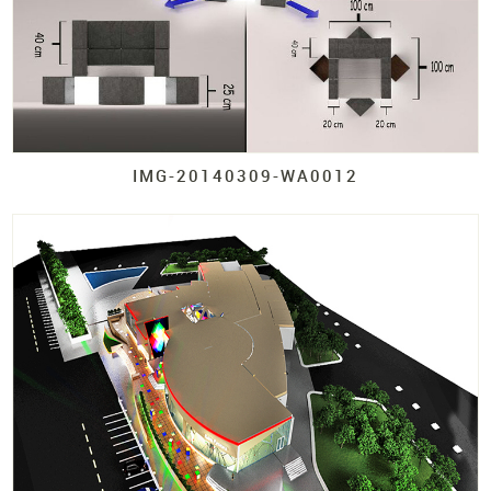
IMG-
20140309-
WA0012