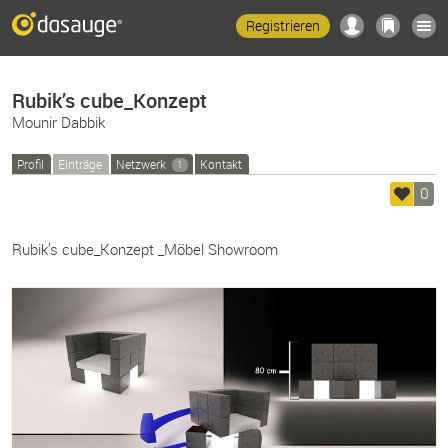
Registrieren
Rubik’s cube_Konzept
Mounir Dabbik
Profil
Einträge
Netzwerk
Kontakt
1
0
Rubik’s cube_Konzept _Möbel Showroom