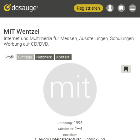
Registrieren
MIT Wentzel
Internet und Multimedia für Messen, Ausstellungen, Schulungen,
Werbung auf CD/DVD.
Profil
Einträge
Netzwerk
Kontakt
1993
Gründung
2—4
Mitarbeiter
Branchen
CD-
Rom
Internetagenturen
Entwicklung