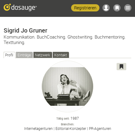
Registrieren
Sigrid Jo Gruner
Kommunikation. BuchCoaching. Ghostwriting. Buchmentoring.
Texttuning.
Profil
Einträge
Netzwerk
Kontakt
1987
Tätig seit
Branchen
Internetagenturen
Editorial-
Konzepter
PR-
Agenturen