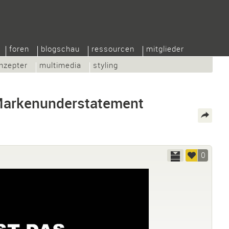
foren
blogschau
ressourcen
mitglieder
nzepter
multimedia
styling
Markenunderstatement
0