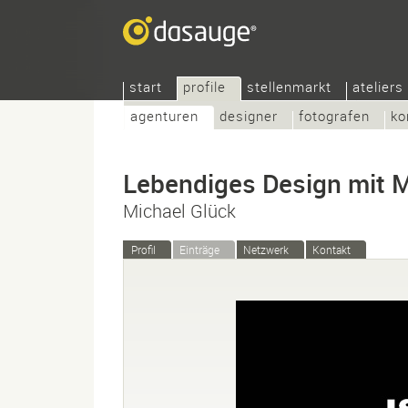
start
profile
stellenmarkt
ateliers
agenturen
designer
fotografen
ko
Lebendiges Design mit 
Michael Glück
Profil
Einträge
Netzwerk
Kontakt