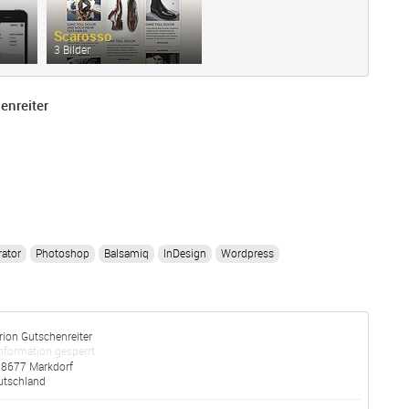
Scarosso
3 Bilder
enreiter
rator
Photoshop
Balsamiq
InDesign
Wordpress
ion Gutschenreiter
nformation gesperrt
88677
Markdorf
utschland