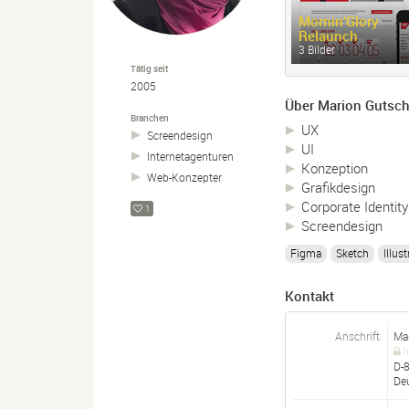
Mornin’Glory
Relaunch
3 Bilder
Tätig seit
2005
Über Marion Gutsch
Branchen
UX
Screendesign
UI
Internetagenturen
Konzeption
Web-
Konzepter
Grafikdesign
Corporate Identity
1
Screendesign
Figma
Sketch
Illust
Kontakt
Anschrift
Mar
I
D-
De