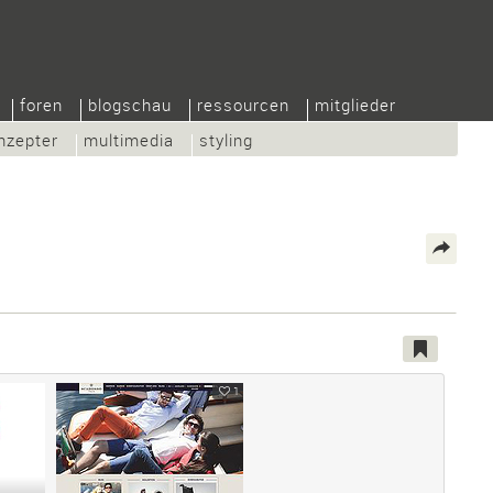
foren
blogschau
ressourcen
mitglieder
nzepter
multimedia
styling
1