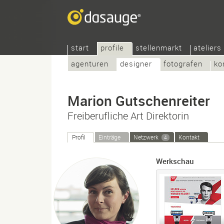
start
profile
stellenmarkt
ateliers
agenturen
designer
fotografen
ko
Marion Gutschenreiter
Freiberufliche Art Direktorin
Profil
Einträge
Netzwerk
Kontakt
4
Werkschau