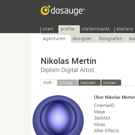
start
profile
stellenmarkt
ateliers
agenturen
designer
fotografen
ko
Nikolas Mertin
Diplom Digital Artist
Profil
Einträge
Netzwerk
Kontakt
Über Nikolas Mertin
Cinema4D
Maya
3dsMAX
Modo
After Effects