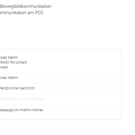
 Bewegtbildkommunikation
 Kommunikation am POS
olas Mertin
-
9400
Rorschach
hweiz
kolas
Mertin
Persönliche Nachricht
nformation nur im Netzwerk
dasauge.ch/-mertin-nikolas