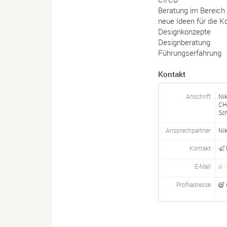
Beratung im Bereich
neue Ideen für die
Designkonzepte
Designberatung
Führungserfahrung
Kontakt
Anschrift
Nik
CH
Sc
Ansprechpartner
Ni
Kontakt
E-Mail
I
Profiladresse