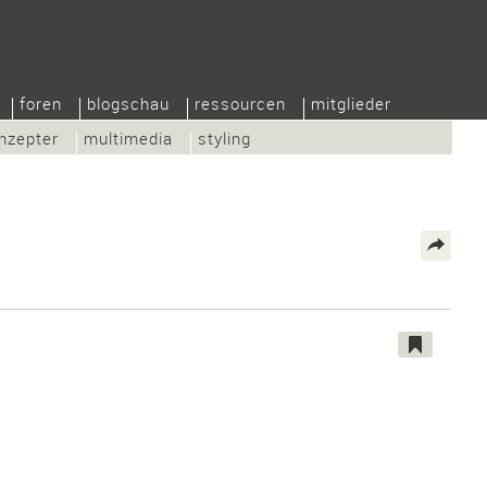
foren
blogschau
ressourcen
mitglieder
nzepter
multimedia
styling