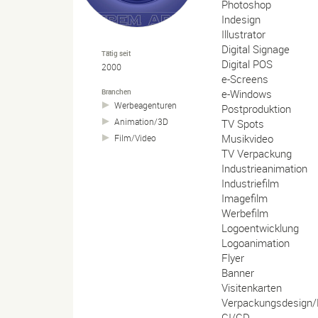
Photoshop
Indesign
Illustrator
Digital Signage
Tätig seit
Digital POS
2000
e-Screens
e-Windows
Branchen
Werbeagenturen
Postproduktion
Animation/
3D
TV Spots
Musikvideo
Film/
Video
TV Verpackung
Industrieanimation
Industriefilm
Imagefilm
Werbefilm
Logoentwicklung
Logoanimation
Flyer
Banner
Visitenkarten
Verpackungsdesign/
CI/CD