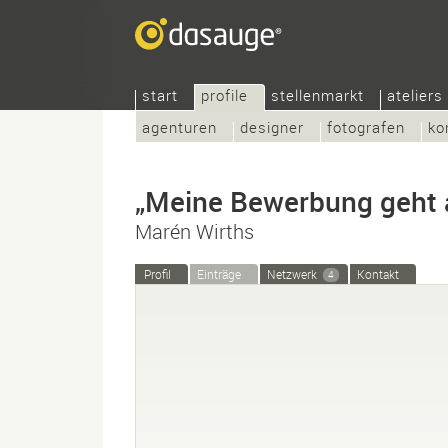
start
profile
stellenmarkt
ateliers
agenturen
designer
fotografen
ko
„Meine Bewerbung geht 
Marén Wirths
Profil
Einträge
Netzwerk
Kontakt
4