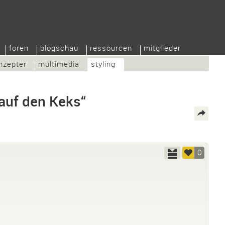
foren
blogschau
ressourcen
mitglieder
nzepter
multimedia
styling
auf den Keks“
0