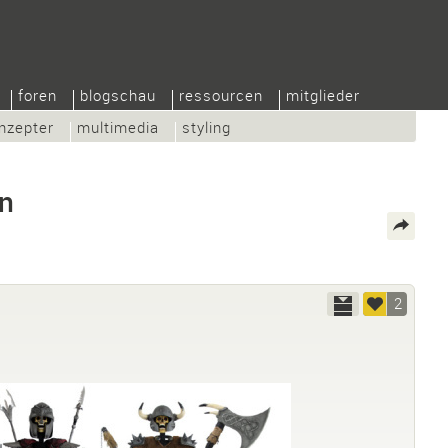
foren
blogschau
ressourcen
mitglieder
nzepter
multimedia
styling
en
2