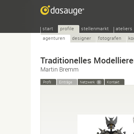
start
profile
stellenmarkt
ateliers
agenturen
designer
fotografen
ko
Traditionelles Modellier
Martin Bremm
Profil
Einträge
Netzwerk
Kontakt
9