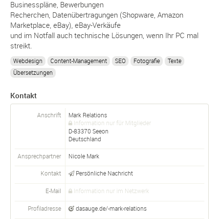
Businesspläne, Bewerbungen
Recherchen, Datenübertragungen (Shopware, Amazon
Marketplace, eBay), eBay-Verkäufe
und im Notfall auch technische Lösungen, wenn Ihr PC mal
streikt.
Webdesign
Content-Management
SEO
Fotografie
Texte
Übersetzungen
Kontakt
Anschrift
Mark Relations
Information nur für Mitglieder
D-
83370
Seeon
Deutschland
Ansprechpartner
Nicole Mark
Kontakt
Persönliche Nachricht
E-Mail
Information nur im Netzwerk
Profiladresse
dasauge.de/-mark-relations