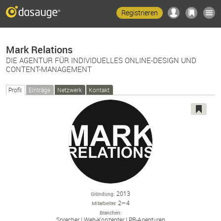
Registrieren
Mark Relations
DIE AGENTUR FÜR INDIVIDUELLES ONLINE-DESIGN UND
CONTENT-MANAGEMENT
Profil
Einträge
Netzwerk
Kontakt
2013
Gründung
2—4
Mitarbeiter
Branchen
Sprecher
Web-
Konzepter
PR-
Agenturen