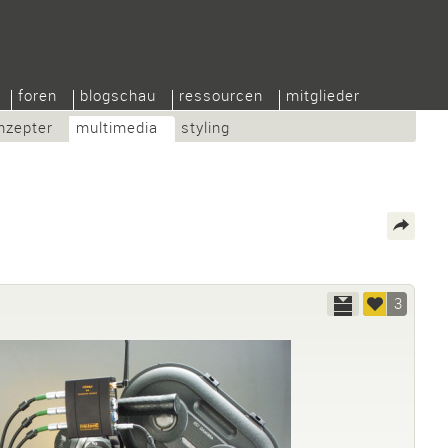
foren
blogschau
ressourcen
mitglieder
nzepter
multimedia
styling
3