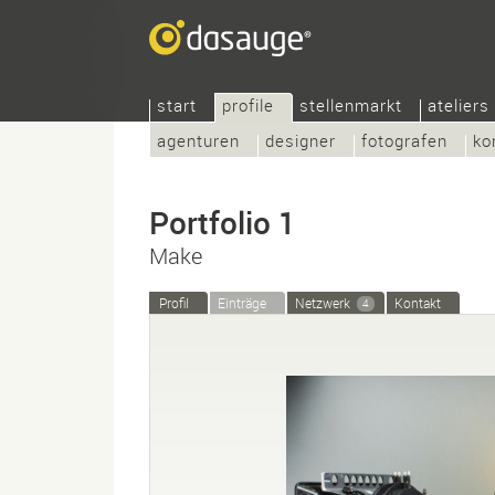
start
profile
stellenmarkt
ateliers
agenturen
designer
fotografen
ko
Portfolio 1
Make
Profil
Einträge
Netzwerk
Kontakt
4