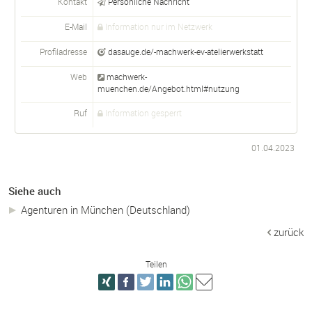
Kontakt
Persönliche Nachricht
E-Mail
Information nur im Netzwerk
Profiladresse
dasauge.de/-machwerk-ev-atelierwerkstatt
Web
machwerk-
muenchen.de/Angebot.html#nutzung
Ruf
Information gesperrt
01.04.2023
Siehe auch
Agenturen in München (Deutschland)
zurück
Teilen