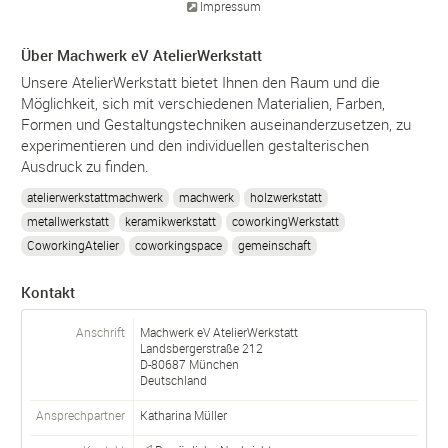
Impressum
Über Machwerk eV AtelierWerkstatt
Unsere AtelierWerkstatt bietet Ihnen den Raum und die
Möglichkeit, sich mit verschiedenen Materialien, Farben,
Formen und Gestaltungstechniken auseinanderzusetzen, zu
experimentieren und den individuellen gestalterischen
Ausdruck zu finden.
atelierwerkstattmachwerk
machwerk
holzwerkstatt
metallwerkstatt
keramikwerkstatt
coworkingWerkstatt
CoworkingAtelier
coworkingspace
gemeinschaft
Kontakt
Anschrift
Machwerk eV AtelierWerkstatt
Landsbergerstraße 212
D-
80687
München
Deutschland
Ansprechpartner
Katharina Müller