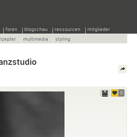
foren
blogschau
ressourcen
mitglieder
nzepter
multimedia
styling
anzstudio
0