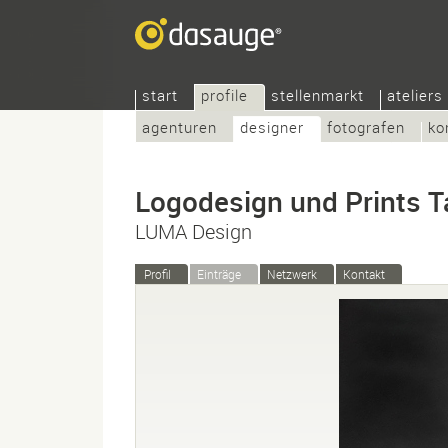
start
profile
stellenmarkt
ateliers
agenturen
designer
fotografen
ko
Logodesign und Prints T
LUMA Design
Profil
Einträge
Netzwerk
Kontakt