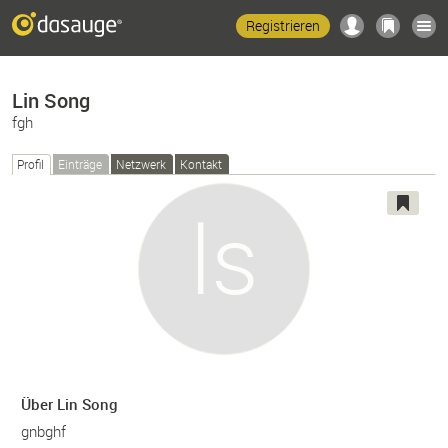
Registrieren
Lin Song
fgh
Profil
Einträge
Netzwerk
Kontakt
Über Lin Song
gnbghf