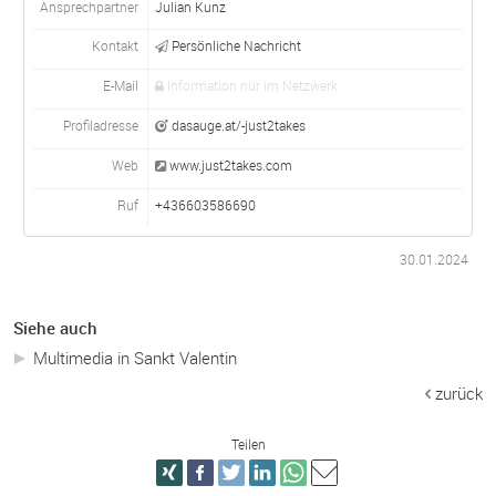
Ansprechpartner
Julian Kunz
Kontakt
Persönliche Nachricht
E-Mail
Information nur im Netzwerk
Profiladresse
dasauge.at/-just2takes
Web
www.just2takes.com
Ruf
+436603586690
30.01.2024
Siehe auch
Multimedia in Sankt Valentin
zurück
Teilen