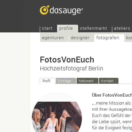
start
profile
stellenmarkt
ateliers
agenturen
designer
fotografen
ko
FotosVonEuch
Hochzeitsfotograf Berlin
Profil
Einträge
Netzwerk
Kontakt
Über FotosVonEuc
„…meine Mission als 
mit ihrer Aussagekra
Euch das Gefühl der 
die Liebe spürt, wen
für die Ewigkeit fes