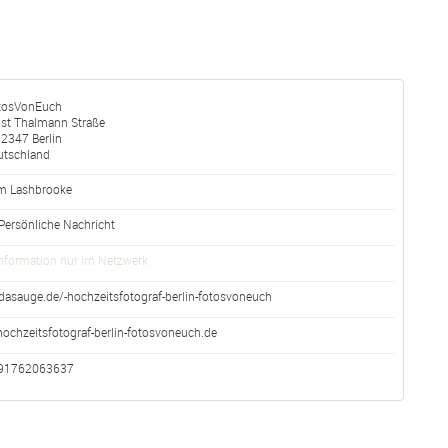
tosVonEuch
nst Thalmann Straße
12347
Berlin
utschland
m Lashbrooke
Persönliche Nachricht
nformation nur im Netzwerk
dasauge.de/-hochzeitsfotograf-berlin-fotosvoneuch
hochzeitsfotograf-berlin-fotosvoneuch.de
91762063637