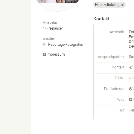
Hochzeitsfotograf
Kontakt
Mitarbeiter
1/Freelancer
Anschrift
Fo
Er
Branchen
D-
Reportage-
Fotografen
De
Impressum
Ansprechpartner
Sa
Kontakt
E-Mail
I
Profiladresse
Web
Ruf
+4