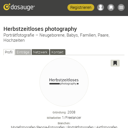
Registrieren
Herbstzeitloses photography
Porträtfotografie – Neugeborene, Babys, Familien, Paare,
Hochzeiten
Profil
Einträge
Netzwerk
Kontakt
2008
Gründung
1/Freelancer
Mitarbeiter
Branchen
Modefotografen/
People-
Fotografen
Porträtfotografen
Aktfotografen