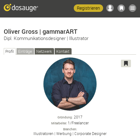
Registrieren
Oliver Gross | gammarART
Dipl. Kommunikationsdesigner | Illustrator
Profil
Einträge
Netzwerk
Kontakt
2017
Gründung
1/Freelancer
Mitarbeiter
Branchen
Illustratoren
Werbung
Corporate Designer