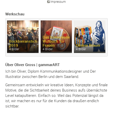
Impressum
Werkschau
Das humorvolle
Bockbieranstich
Wutbuch für
B
2019
Frauen
Unsere Brauer
B
4 Bilder
4 Bilder
4 Bilder
4 
Über Oliver Gross | gammarART
Ich bin Oliver, Diplom Kommunikationsdesigner und Der
Illustrator zwischen Berlin und dem Saarland.
Gemeinsam entwickeln wir kreative Ideen, Konzepte und finale
Motive, die die Sichtbarkeit deines Business aufs übernächste
Level katapultieren. Einfach so. Weil das Potenzial längst da
ist, wir machen es nur für die Kunden da draußen endlich
sichtbar.