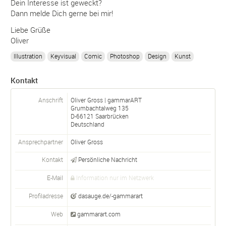
Dein Interesse ist geweckt?
Dann melde Dich gerne bei mir!
Liebe Grüße
Oliver
Illustration
Keyvisual
Comic
Photoshop
Design
Kunst
Kontakt
Anschrift
Oliver Gross | gammarART
Grumbachtalweg 135
D-
66121
Saarbrücken
Deutschland
Ansprechpartner
Oliver Gross
Kontakt
Persönliche Nachricht
E-Mail
Information nur im Netzwerk
Profiladresse
dasauge.de/-gammarart
Web
gammarart.com