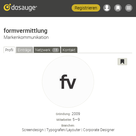
Registrieren
formvermittlung
Markenkommunikation
Profil
Einträge
Netzwerk
Kontakt
15
2009
Gründung
5—9
Mitarbeiter
Branchen
Screendesign
Typografen/
Layouter
Corporate Designer