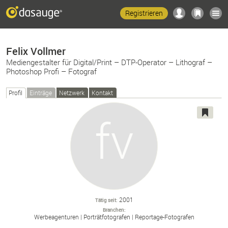
Registrieren
Felix Vollmer
Mediengestalter für Digital/Print – DTP-Operator – Lithograf –
Photoshop Profi – Fotograf
Profil
Einträge
Netzwerk
Kontakt
2001
Tätig seit
Branchen
Werbeagenturen
Porträtfotografen
Reportage-
Fotografen