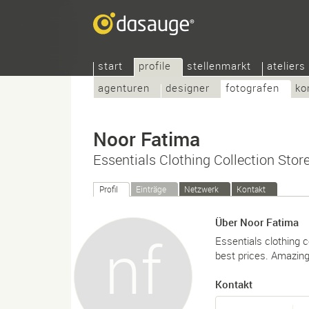
start
profile
stellenmarkt
ateliers
agenturen
designer
fotografen
ko
Noor Fatima
Essentials Clothing Collection Sto
Profil
Einträge
Netzwerk
Kontakt
Über Noor Fatima
Essentials clothing c
best prices. Amazing
Kontakt