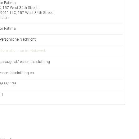
or Fatima
, 157 West 34th Street
-
9011
LLC, 157 West 34th Street
istan
or
Fatima
Persönliche Nachricht
nformation nur im Netzwerk
dasauge.at/-essentialsclothing
essentialsclothing.co
66561175
11