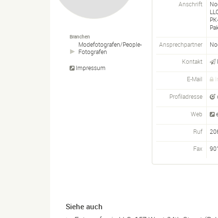
Anschrift
No
LLC
PK
Pak
Branchen
Ansprechpartner
No
Modefotografen/
People-
Fotografen
Kontakt
Impressum
E-Mail
I
Profiladresse
Web
Ruf
20
Fax
90
Siehe auch