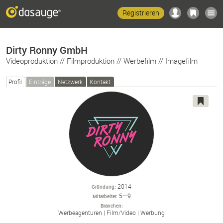
Registrieren
Dirty Ronny GmbH
Videoproduktion // Filmproduktion // Werbefilm // Imagefilm
Profil
Einträge
Netzwerk
Kontakt
2014
Gründung
5—9
Mitarbeiter
Branchen
Werbeagenturen
Film/
Video
Werbung