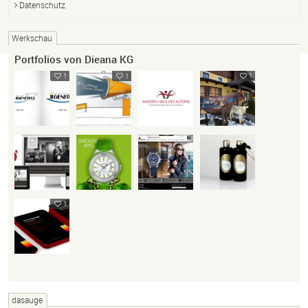
Datenschutz
Werkschau
Portfolios von Dieana KG
1
1
1
1
dasauge