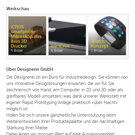
Werkschau
iCROS
smartphone
Mikroskop aus
dem 3D
iWatch
Drucker
my-
iCros
Konzept
5 Bilder
6 Bilder
2 Bilder
Über Designerei GmbH
Die Designerei ist ein Büro für Industriedesign. Sie können von
uns innovative Designlösungen erwarten, die wir für Sie
zeichnerisch von Hand, am Computer in 2D und 3D oder als
greifbares Modell umsetzen, was dank unserer Werkstatt mit
eigener Rapid Prototyping Anlage praktisch «über Nacht»
möglich ist.
Holen Sie sich unsere ganzheitliche Unterstützung beim
Weiterentwickeln Ihrer Produktepalette und der nachhaltigen
Stärkung Ihrer Marke.
Dabei legen wir grossen Wert auf eine Ausgewogenheit