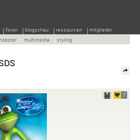
foren
blogschau
ressourcen
mitglieder
nzepter
multimedia
styling
DSDS
7