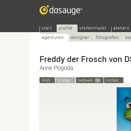
start
profile
stellenmarkt
ateliers
agenturen
designer
fotografen
ko
Freddy der Frosch von 
Anne Pogoda
Profil
Einträge
Netzwerk
Kontakt
26