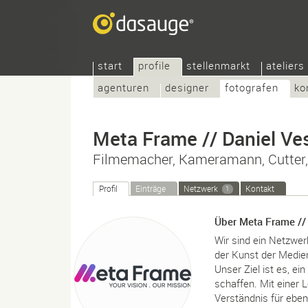
start
profile
stellenmarkt
ateliers
agenturen
designer
fotografen
ko
Meta Frame // Daniel Ve
Filmemacher, Kameramann, Cutter, 
Profil
Einträge
Netzwerk
Kontakt
1
Über Meta Frame //
Wir sind ein Netzwerk
der Kunst der Medie
Unser Ziel ist es, ei
schaffen. Mit einer 
Verständnis für eben