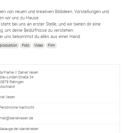
eben von neuen und kreativen Bildideen, Vorstellungen und
en wir uns zu Hause.
teht bei uns an erster Stelle, und wir bieten dir eine
, um deine Bedürfnisse zu verstehen.
bei uns bekommst du alles aus einer Hand.
produktion
Foto
Video
Film
a Frame // Daniel Vesen
tav-Linden-Straße 34
40878
Ratingen
utschland
iel Vesen
Persönliche Nachricht
mail@danielvesen.de
dasauge.de/-danielvesen