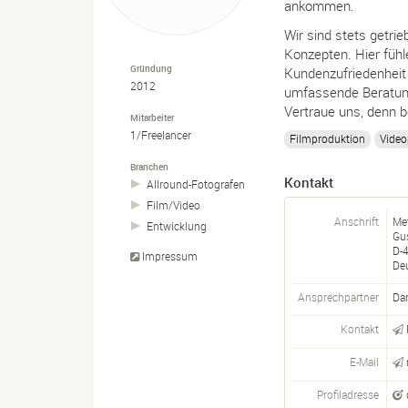
ankommen.
Wir sind stets getri
Konzepten. Hier fühl
Gründung
Kundenzufriedenheit s
2012
umfassende Beratung
Vertraue uns, denn 
Mitarbeiter
1/Freelancer
Filmproduktion
Video
Branchen
Kontakt
Allround-
Fotografen
Film/
Video
Anschrift
Met
Entwicklung
Gus
D-
Impressum
De
Ansprechpartner
Dan
Kontakt
E-Mail
Profiladresse