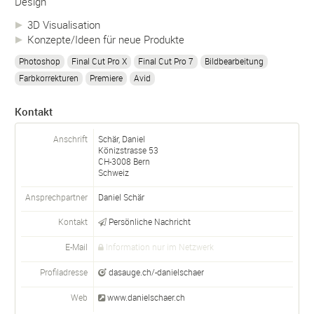
Design
3D Visualisation
Konzepte/Ideen für neue Produkte
Photoshop
Final Cut Pro X
Final Cut Pro 7
Bildbearbeitung
Farbkorrekturen
Premiere
Avid
Kontakt
Anschrift
Schär, Daniel
Könizstrasse 53
CH-
3008
Bern
Schweiz
Ansprechpartner
Daniel Schär
Kontakt
Persönliche Nachricht
E-Mail
Information nur im Netzwerk
Profiladresse
dasauge.ch/-danielschaer
Web
www.danielschaer.ch