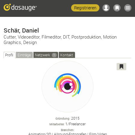
Registrieren
Schär, Daniel
Cutter, Videoeditor, Filmeditor, DIT, Postproduktion, Motion
Graphics, Design
Profil
Einträge
Netzwerk
Kontakt
1
2015
Gründung
1/Freelancer
Mitarbeiter
Branchen
Animation/
3D
Allround-
Fotografen
Film/
Video