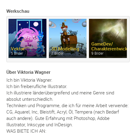
Werkschau
GameDev/
Vektor
3D Modelling
Charakterentwicklun
C
5 Bilder
7 Bilder
9 Bilder
9 
Über Viktoria Wagner
Ich bin Viktoria Wagner.
Ich bin freiberufliche Illustrator.
Ich illustriere länderübergreifend und meine Genre sind
absolut unterschiedlich.
Techniken und Programme, die ich für meine Arbeit verwende:
CG, Aquarel, Inc, Bleistift, Acryl, Öl, Tempera (nach Bedarf
auch andere). Gute Erfahrung mit Photoshop, Adobe
Illustrator, Inkscype und InDesign.
WAS BIETE ICH AN: