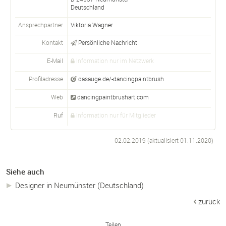
Deutschland
Ansprechpartner
Viktoria
Wagner
Kontakt
Persönliche Nachricht
E-Mail
Information nur im Netzwerk
Profiladresse
dasauge.de/-dancingpaintbrush
Web
dancingpaintbrushart.com
Ruf
Information nur für Mitglieder
02.02.2019 (aktualisiert
01.11.2020
)
Siehe auch
Designer in Neumünster (Deutschland)
zurück
Teilen