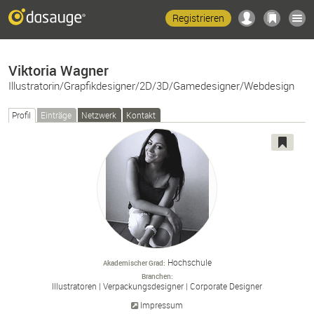
Registrieren
Viktoria Wagner
Illustratorin/Grapfikdesigner/2D/3D/Gamedesigner/Webdesign
Profil
Einträge
Netzwerk
Kontakt
Hochschule
Akademischer Grad
Branchen
Illustratoren
Verpackungsdesigner
Corporate Designer
Impressum