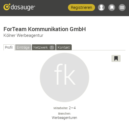
Registrieren
ForTeam Kommunikation GmbH
Kölner Werbeagentur
Profil
Einträge
Netzwerk
Kontakt
1
2—4
Mitarbeiter
Branchen
Werbeagenturen