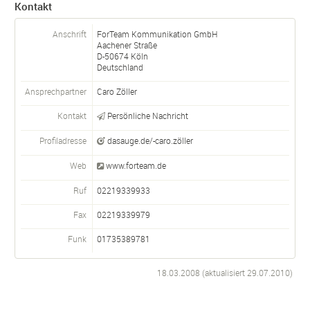
Kontakt
Anschrift
ForTeam Kommunikation GmbH
Aachener Straße
D-
50674
Köln
Deutschland
Ansprechpartner
Caro Zöller
Kontakt
Persönliche Nachricht
Profiladresse
dasauge.de/-caro.zöller
Web
www.forteam.de
Ruf
02219339933
Fax
02219339979
Funk
01735389781
18.03.2008 (aktualisiert
29.07.2010
)