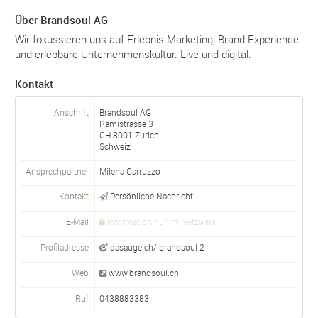
Über Brandsoul AG
Wir fokussieren uns auf Erlebnis-Marketing, Brand Experience
und erlebbare Unternehmenskultur. Live und digital.
Kontakt
Anschrift
Brandsoul AG
Rämistrasse 3
CH-
8001
Zurich
Schweiz
Ansprechpartner
Milena Carruzzo
Kontakt
Persönliche Nachricht
E-Mail
Information nur im Netzwerk
Profiladresse
dasauge.ch/-brandsoul-2
Web
www.brandsoul.ch
Ruf
0438883383