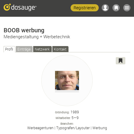
Registrieren
BOOB werbung
Mediengestaltung + Werbetechnik
Profil
Einträge
Netzwerk
Kontakt
1989
Gründung
5—9
Mitarbeiter
Branchen
Werbeagenturen
Typografen/
Layouter
Werbung