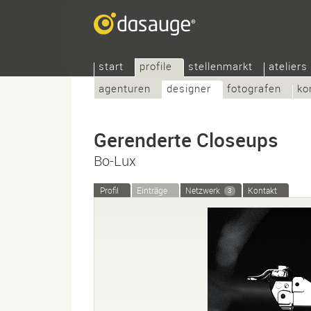
start
profile
stellenmarkt
ateliers
agenturen
designer
fotografen
ko
Gerenderte Closeups
Bo-Lux
Profil
Einträge
Netzwerk
Kontakt
3