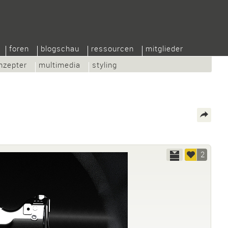
foren
blogschau
ressourcen
mitglieder
nzepter
multimedia
styling
2