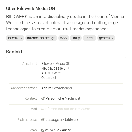
Über Bildwerk Media OG
BILDWERK is an interdisciplinary studio in the heart of Vienna.
We combine visual art, interactive design and cutting-edge
technologies to create smart multimedia experiences.
Interaktiv
interaction design
vvvv
unity
unreal
generativ
Kontakt
Anschrift
Bildwerk Media OG
Neubaugasse 31/11
A-
1070
Wien
Österreich
Ansprechpartner
Achim Stromberger
Kontakt
Persönliche Nachricht
E-Mail
Information nur im Netzwerk
Profiladresse
dasauge.at/-bildwerk
Web
www.bildwerk.tv