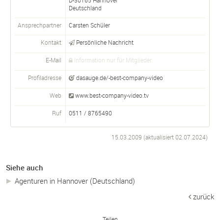
Deutschland
Ansprechpartner
Carsten Schüler
Kontakt
Persönliche Nachricht
E-Mail
Information nur für Mitglieder
Profiladresse
dasauge.de/-best-company-video
Web
www.best-company-video.tv
Ruf
0511 / 8765490
15.03.2009 (aktualisiert
02.07.2024
)
Siehe auch
Agenturen in Hannover (Deutschland)
zurück
Teilen