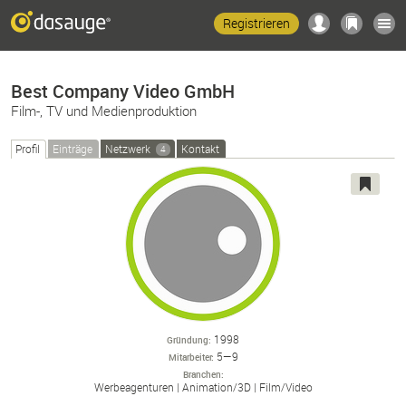
Registrieren
Best Company Video GmbH
Film-, TV und Medienproduktion
Profil
Einträge
Netzwerk
Kontakt
4
1998
Gründung
5—9
Mitarbeiter
Branchen
Werbeagenturen
Animation/
3D
Film/
Video