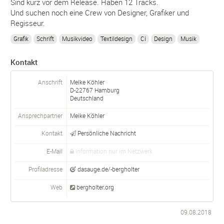
Sind kurz vor dem Release. Haben 12 Tracks.
Und suchen noch eine Crew von Designer, Grafiker und
Regisseur.
Grafik
Schrift
Musikvideo
Textildesign
Ci
Design
Musik
Kontakt
Anschrift
Meike Köhler
D-
22767
Hamburg
Deutschland
Ansprechpartner
Meike
Köhler
Kontakt
Persönliche Nachricht
E-Mail
Information nur im Netzwerk
Profiladresse
dasauge.de/-bergholter
Web
bergholter.org
09.08.2018