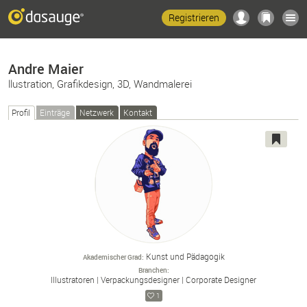
Registrieren
Andre Maier
llustration, Grafikdesign, 3D, Wandmalerei
Profil
Einträge
Netzwerk
Kontakt
Kunst und Pädagogik
Akademischer Grad
Branchen
Illustratoren
Verpackungsdesigner
Corporate Designer
1