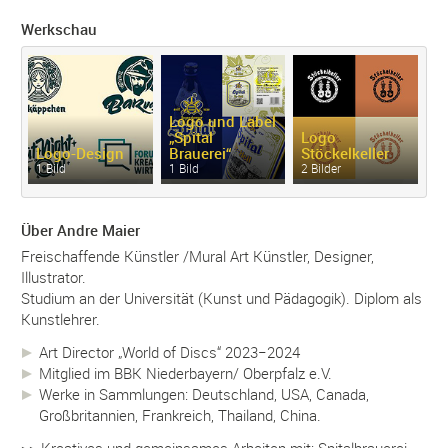
Werkschau
Logo und Label
„Spital
Logo
Logo-
Design
Brauerei“
Stöckelkeller
L
1 Bild
1 Bild
2 Bilder
2 
Über Andre Maier
Freischaffende Künstler /Mural Art Künstler, Designer,
Illustrator.
Studium an der Universität (Kunst und Pädagogik). Diplom als
Kunstlehrer.
Art Director „World of Discs“ 2023−2024
Mitglied im BBK Niederbayern/ Oberpfalz e.V.
Werke in Sammlungen: Deutschland, USA, Canada,
Großbritannien, Frankreich, Thailand, China.