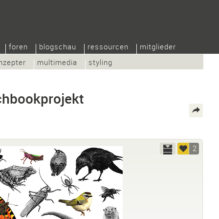
foren
blogschau
ressourcen
mitglieder
nzepter
multimedia
styling
tchbookprojekt
2