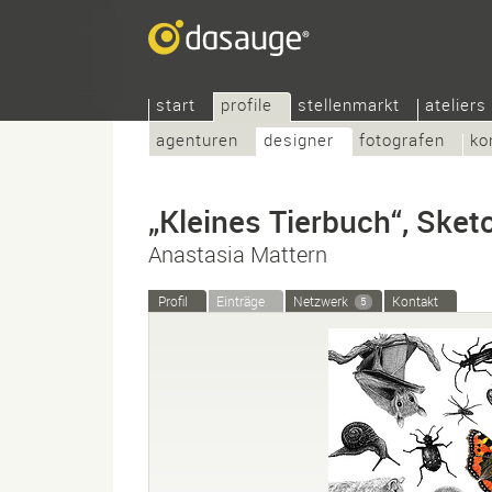
start
profile
stellenmarkt
ateliers
agenturen
designer
fotografen
ko
„Kleines Tierbuch“, Ske
Anastasia Mattern
Profil
Einträge
Netzwerk
Kontakt
5