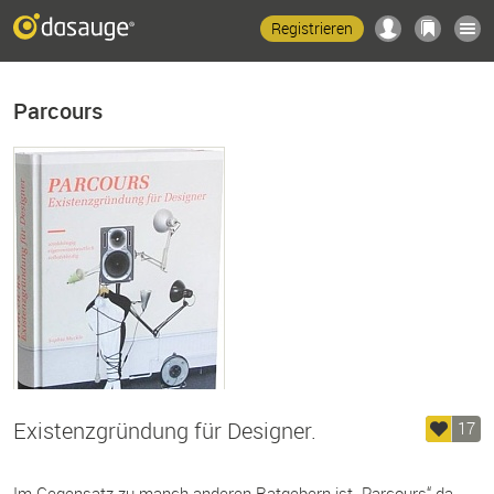
Registrieren
Parcours
Existenzgründung für Designer.
17
Im Gegensatz zu manch anderen Ratgebern ist „Parcours“ da