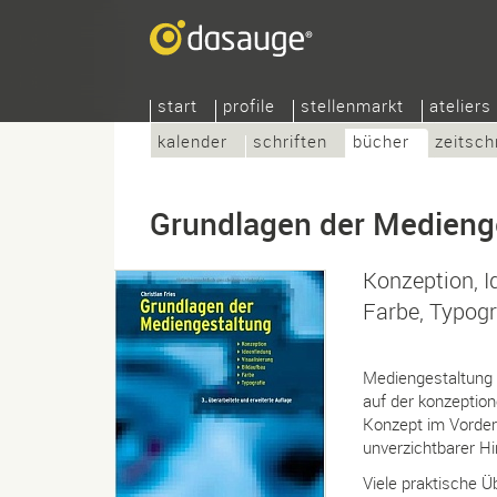
start
profile
stellenmarkt
ateliers
kalender
schriften
bücher
zeitsch
Grundlagen der Medieng
Konzeption, I
Farbe, Typogr
Mediengestaltung 
auf der konzeptio
Konzept im Vorder
unverzichtbarer H
Viele praktische Ü