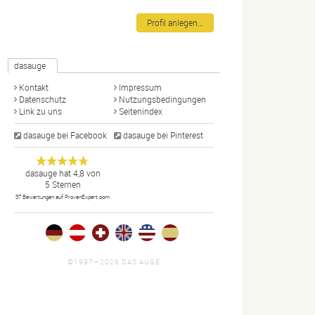
Profil anlegen…
dasauge
Kontakt
Impressum
Datenschutz
Nutzungsbedingungen
Link zu uns
Seitenindex
dasauge bei Facebook
dasauge bei Pinterest
Designer,
dasauge
Anonym
dasauge
hat
4,8
von
5
Sternen
Fotografen,
37
Bewertungen auf ProvenExpert.com
Agenturen,
Portfolios
und Jobs.
©1997—2026 DAS AUGE