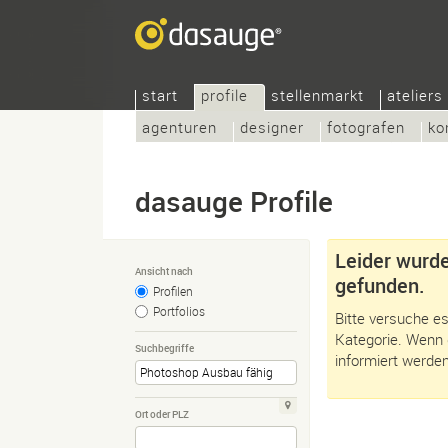
start
profile
stellenmarkt
ateliers
agenturen
designer
fotografen
ko
dasauge Profile
Leider wurde
Ansicht nach
gefunden.
Profilen
Portfolios
Bitte versuche es
Kategorie. Wenn 
Suchbegriffe
informiert werden
Ort oder PLZ